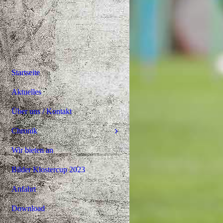
Startseite
Aktuelles
Über uns / Kontakt
Chronik
Wir bieten an
Bilder Klostercup 2023
Anfahrt
Download